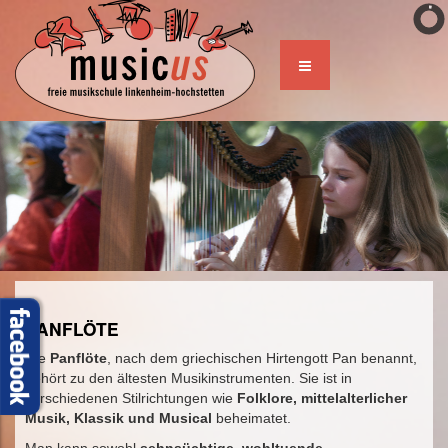
PANFLÖTE
Die
Panflöte
, nach dem griechischen Hirtengott Pan benannt,
gehört zu den ältesten Musikinstrumenten. Sie ist in
verschiedenen Stilrichtungen wie
Folklore, mittelalterlicher
Musik, Klassik und Musical
beheimatet.