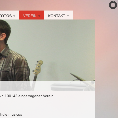
 FOTOS
VEREIN
KONTAKT
Nr. 100142 eingetragener Verein.
chule music
us