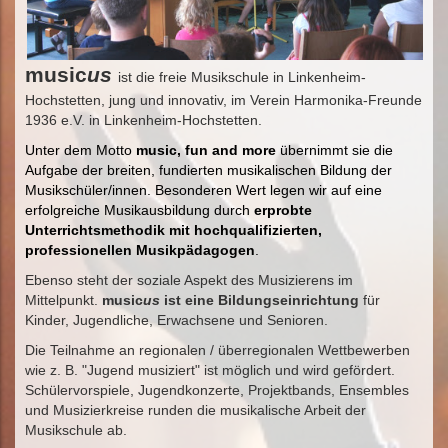
music
us
ist die freie Musikschule in Linkenheim-
Hochstetten, jung und innovativ, im Verein Harmonika-Freunde
1936 e.V. in Linkenheim-Hochstetten.
Unter dem Motto
music, fun and more
übernimmt sie die
Aufgabe der breiten, fundierten musikalischen Bildung der
Musikschüler/innen. Besonderen Wert legen wir auf eine
erfolgreiche Musikausbildung durch
erprobte
Unterrichtsmethodik mit hochqualifizierten,
professionellen Musikpädagogen
.
Ebenso steht der soziale Aspekt des Musizierens im
Mittelpunkt.
music
us
ist eine Bildungseinrichtung
für
Kinder, Jugendliche, Erwachsene und Senioren.
Die Teilnahme an regionalen / überregionalen Wettbewerben
wie z. B. "Jugend musiziert" ist möglich und wird gefördert.
Schülervorspiele, Jugendkonzerte, Projektbands, Ensembles
und Musizierkreise runden die musikalische Arbeit der
Musikschule ab.