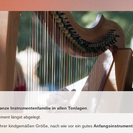
USIKSCHULE
UNTERRICHTSANGEBOT
TERMINE UND
anze Instrumentenfamilie in allen Tonlagen
.
ument längst abgelegt.
ihrer kindgemäßen Größe, nach wie vor ein gutes
Anfangsinstrument