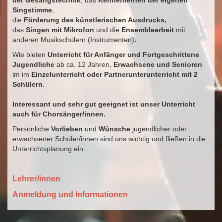
der Gesangstechnik
, das
Kennenlernen der eigenen
Singstimme
,
die
Förderung des künstlerischen Ausdrucks,
das
Singen mit Mikrofon
und die
Ensemblearbeit
mit
anderen Musikschülern (Instrumenten)
.
Wie bieten
Unterricht für Anfänger und Fortgeschrittene
Jugendliche
ab ca. 12 Jahren,
Erwachsene und Senioren
im im
Einzelunterricht oder Partnerunterunterricht mit 2
Schülern
.
Interessant und sehr gut geeignet ist unser Unterricht
auch für Chorsänger/innen.
Persönliche
Vorlieben
und
Wünsche
jugendlicher oder
erwachsener Schüler/innen sind uns wichtig und fließen in die
Unterrichtsplanung ein.
Lehrer/innen
Anmeldung und Informationen