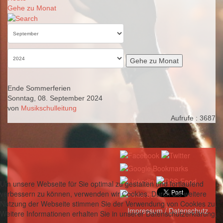
Gehe zu Monat
Gehe zu Monat
Ende Sommerferien
Sonntag, 08. September 2024
von
Musikschulleitung
Aufrufe
: 3687
Um unsere Webseite für Sie optimal zu gestalten und fortlaufend
verbessern zu können, verwenden wir Cookies. Durch die weitere
Nutzung der Webseite stimmen Sie der Verwendung von Cookies zu.
Impressum / Datenschutz
Weitere Informationen erhalten Sie in unserer Datenschutzerklärung.