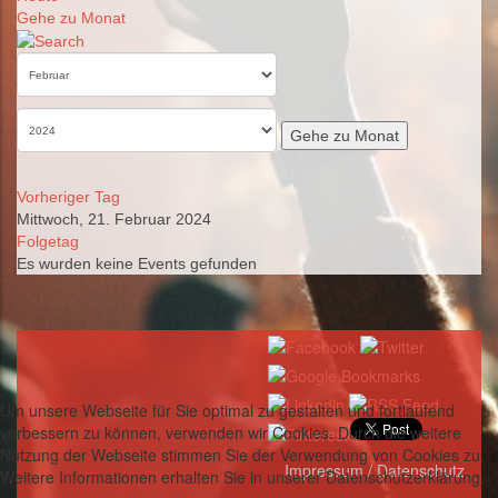
Gehe zu Monat
Gehe zu Monat
Vorheriger Tag
Mittwoch, 21. Februar 2024
Folgetag
Es wurden keine Events gefunden
Um unsere Webseite für Sie optimal zu gestalten und fortlaufend
verbessern zu können, verwenden wir Cookies. Durch die weitere
Nutzung der Webseite stimmen Sie der Verwendung von Cookies zu.
Impressum / Datenschutz
Weitere Informationen erhalten Sie in unserer Datenschutzerklärung.