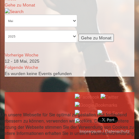
Gehe zu Monat
Gehe zu Monat
Vorherige Woche
12 - 18 Mai, 2025
Folgende Woche
Es wurden keine Events gefunden
Um unsere Webseite für Sie optimal zu gestalten und fortlaufend
verbessern zu können, verwenden wir Cookies. Durch die weitere
Nutzung der Webseite stimmen Sie der Verwendung von Cookies zu.
Impressum / Datenschutz
Weitere Informationen erhalten Sie in unserer Datenschutzerklärung.