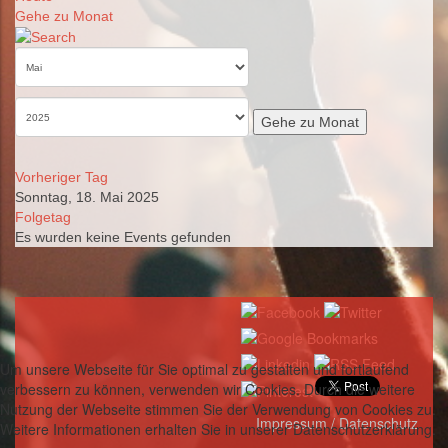
Gehe zu Monat
Gehe zu Monat
Vorheriger Tag
Sonntag, 18. Mai 2025
Folgetag
Es wurden keine Events gefunden
Um unsere Webseite für Sie optimal zu gestalten und fortlaufend
verbessern zu können, verwenden wir Cookies. Durch die weitere
Nutzung der Webseite stimmen Sie der Verwendung von Cookies zu.
Impressum / Datenschutz
Weitere Informationen erhalten Sie in unserer Datenschutzerklärung.