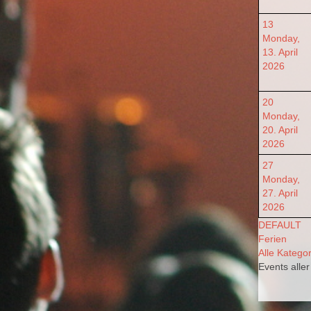
13
Monday,
13. April
2026
20
Monday,
20. April
2026
27
Monday,
27. April
2026
DEFAULT
Ferien
Alle Kategor
Events alle