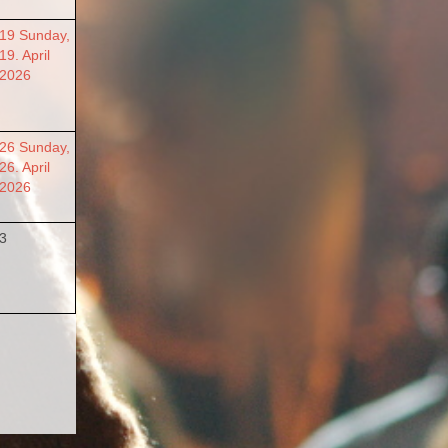
19
Sunday,
19. April
2026
26
Sunday,
26. April
2026
3