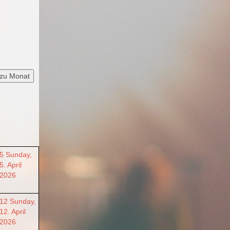
zu Monat
5
Sunday,
5. April
2026
12
Sunday,
12. April
2026