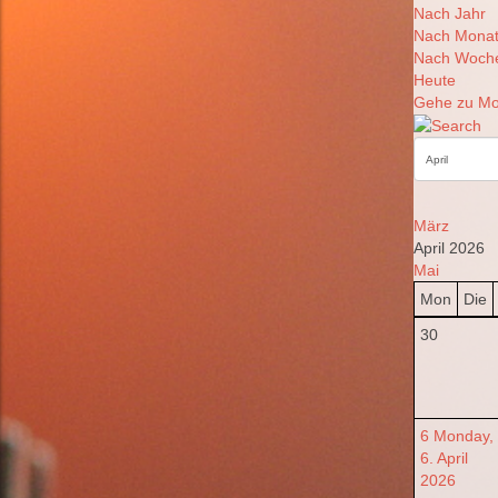
Nach Jahr
Nach Mona
Nach Woch
Heute
Gehe zu Mo
März
April 2026
Mai
Mon
Die
30
6
Monday,
6. April
2026